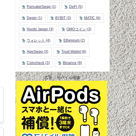
PancakeSwap
(1)
DeFi
(5)
Depin
(1)
BYBIT
(3)
MATIC
(6)
Huobi Japan
(3)
GMOコイン
(3)
ウォレット
(4)
Ethereum
(2)
ApeSwap
(3)
Trust Wallet
(6)
Coincheck
(3)
Binance
(9)
広告：モバイル保険