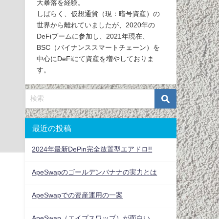
大暴落を経験。
しばらく、仮想通貨（現：暗号資産）の
世界から離れていましたが、2020年の
DeFiブームに参加し、2021年現在、
BSC（バイナンススマートチェーン）を
中心にDeFiにて資産を増やしておりま
す。
最近の投稿
2024年最新DePin完全放置型エアドロ!!
ApeSwapのゴールデンバナナの実力とは
ApeSwapでの資産運用の一案
ApeSwap（エイプスワップ）が面白い