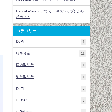
PancakeSwap（パンケーキスワップ）から
始めよう
カテゴリー
DePin
1
暗号資産
11
国内取引所
1
海外取引所
1
DeFi
7
BSC
5
Polygon
2