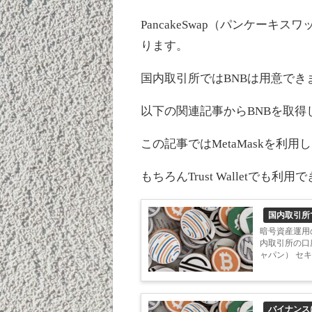
PancakeSwap（パンケー
ります。
国内取引所ではBNBは用意でき
以下の関連記事からBNBを取得
この記事ではMetaMaskを利
もちろんTrust Walletでも
国内取引所
暗号資産運用
内取引所の口座
ャパン） セキ
想通...
バイナンス