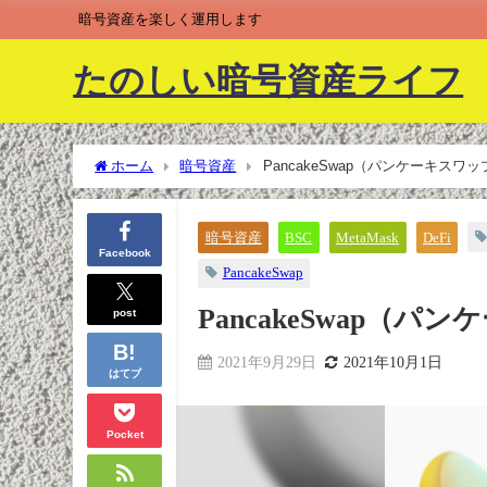
暗号資産を楽しく運用します
たのしい暗号資産ライフ
ホーム
暗号資産
PancakeSwap（パンケーキスワ
暗号資産
BSC
MetaMask
DeFi
Facebook
PancakeSwap
PancakeSwap（
post
2021年9月29日
2021年10月1日
はてブ
Pocket