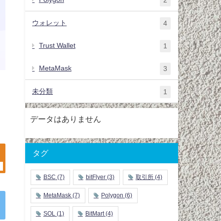
ウォレット
4
Trust Wallet
1
MetaMask
3
未分類
1
データはありません
タグ
BSC
(7)
bitFlyer
(3)
取引所
(4)
MetaMask
(7)
Polygon
(6)
SOL
(1)
BitMart
(4)