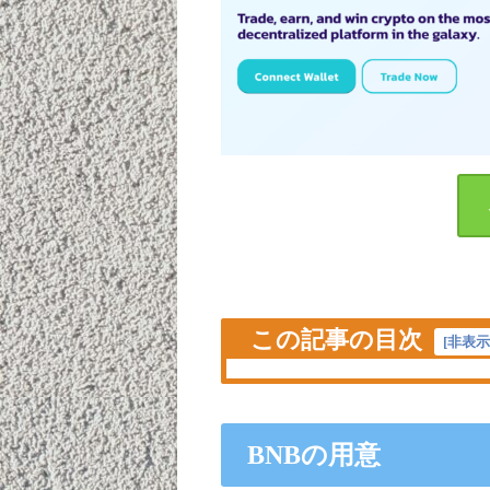
この記事の目次
[
非表
BNBの用意