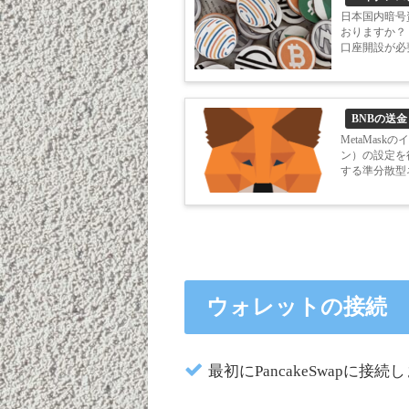
日本国内暗号
おりますか？
口座開設が必
類が数多くある
BNBの送金
MetaMas
ン）の設定を
する準分散型
ワークとは言え
ウォレットの接続
最初にPancakeSwapに接