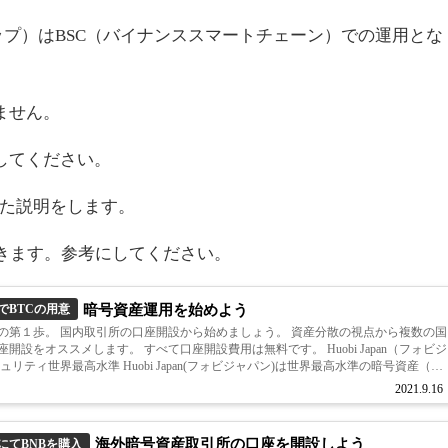
キスワップ）はBSC（バイナンススマートチェーン）での運用とな
ません。
してください。
用した説明をします。
利用できます。参考にしてください。
暗号資産運用を始めよう
でBTCの用意
の第１歩。 国内取引所の口座開設から始めましょう。 資産分散の視点から複数の国
開設をオススメします。 すべて口座開設費用は無料です。 Huobi Japan（フォビジ
ュリティ世界最高水準 Huobi Japan(フォビジャパン)は世界最高水準の暗号資産（仮
2021.9.16
海外暗号資産取引所の口座を開設しよう
にてBNBを購入