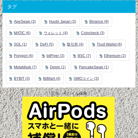
タグ
ApeSwap
(3)
Huobi Japan
(3)
Binance
(9)
MATIC
(6)
ウォレット
(4)
Coincheck
(3)
SOL
(1)
DeFi
(5)
取引所
(4)
Trust Wallet
(6)
Polygon
(6)
bitFlyer
(3)
BSC
(7)
Ethereum
(2)
MetaMask
(7)
Depin
(1)
PancakeSwap
(1)
BYBIT
(3)
BitMart
(4)
GMOコイン
(3)
広告：モバイル保険