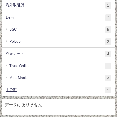
海外取引所
1
DeFi
7
BSC
5
Polygon
2
ウォレット
4
Trust Wallet
1
MetaMask
3
未分類
1
データはありません