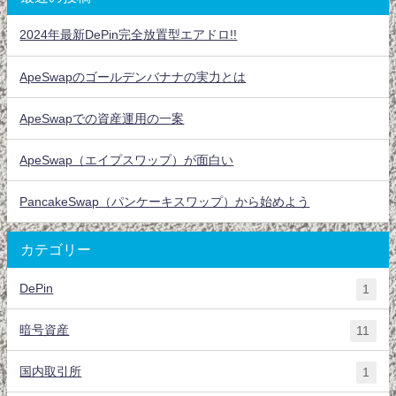
2024年最新DePin完全放置型エアドロ!!
ApeSwapのゴールデンバナナの実力とは
ApeSwapでの資産運用の一案
ApeSwap（エイプスワップ）が面白い
PancakeSwap（パンケーキスワップ）から始めよう
カテゴリー
DePin
1
暗号資産
11
国内取引所
1